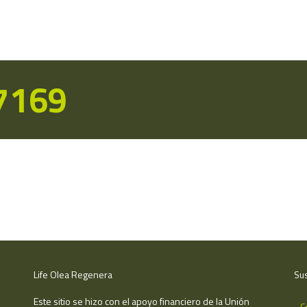
17169
Life Olea Regenera
Sus
Este sitio se hizo con el apoyo financiero de la Unión