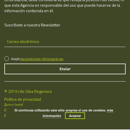
que esta Agencia es responsable del uso que puede hacerse de la
información contenida en él.
Suscríbete a nuestra Newsletter
Acepto
las condiciones y términos de uso
© 2019 Life Olea Regenera
Política de privacidad
Aviso legal
Política de cookies
Si continuas utilizando este sitio aceptas el uso de cookies.
más
Fecha de última actualización: 06/08/2026
información
Aceptar