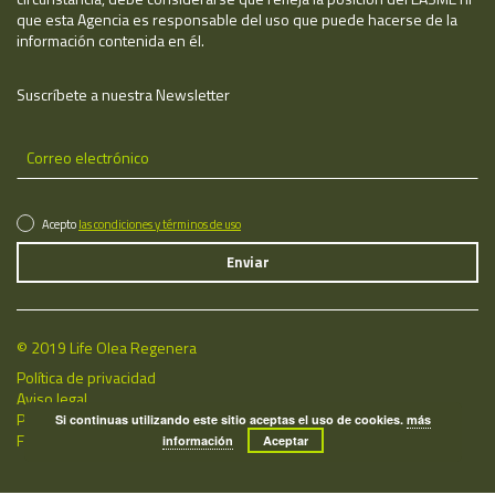
que esta Agencia es responsable del uso que puede hacerse de la
información contenida en él.
Suscríbete a nuestra Newsletter
Acepto
las condiciones y términos de uso
© 2019 Life Olea Regenera
Política de privacidad
Aviso legal
Política de cookies
Si continuas utilizando este sitio aceptas el uso de cookies.
más
Fecha de última actualización: 08/08/2026
información
Aceptar