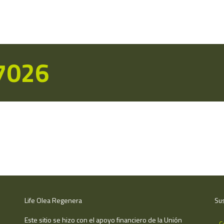
17026
Life Olea Regenera
Sus
Este sitio se hizo con el apoyo financiero de la Unión