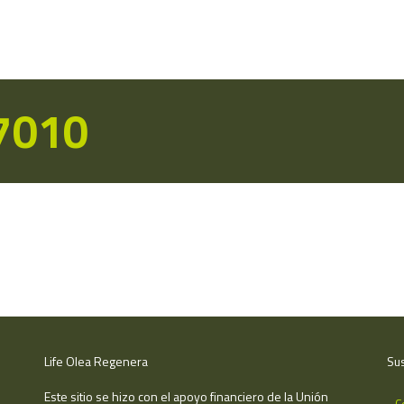
17010
Life Olea Regenera
Sus
Este sitio se hizo con el apoyo financiero de la Unión