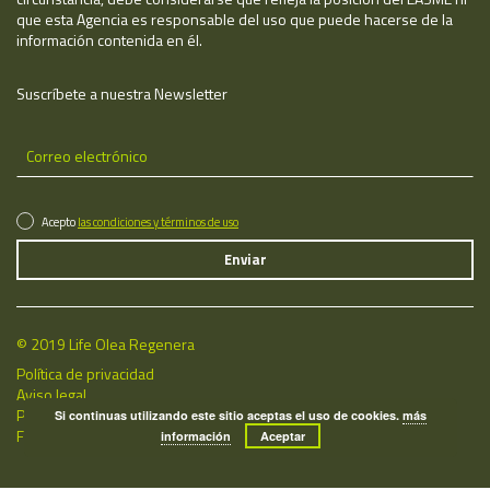
que esta Agencia es responsable del uso que puede hacerse de la
información contenida en él.
Suscríbete a nuestra Newsletter
Acepto
las condiciones y términos de uso
© 2019 Life Olea Regenera
Política de privacidad
Aviso legal
Política de cookies
Si continuas utilizando este sitio aceptas el uso de cookies.
más
Fecha de última actualización: 09/08/2026
información
Aceptar