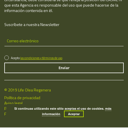
que esta Agencia es responsable del uso que puede hacerse de la
información contenida en él.
Suscríbete a nuestra Newsletter
Acepto
las condiciones y términos de uso
© 2019 Life Olea Regenera
Política de privacidad
Aviso legal
Política de cookies
Si continuas utilizando este sitio aceptas el uso de cookies.
más
Fecha de última actualización: 08/08/2026
información
Aceptar