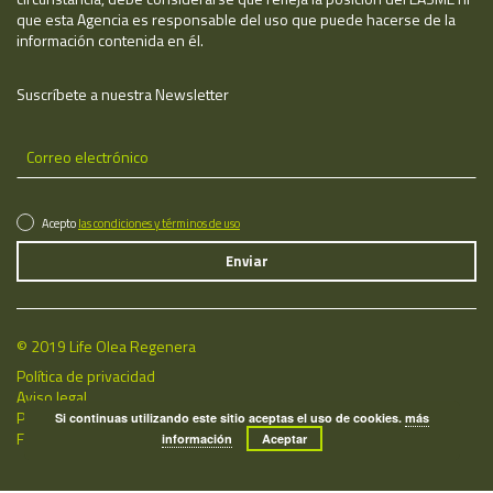
que esta Agencia es responsable del uso que puede hacerse de la
información contenida en él.
Suscríbete a nuestra Newsletter
Acepto
las condiciones y términos de uso
© 2019 Life Olea Regenera
Política de privacidad
Aviso legal
Política de cookies
Si continuas utilizando este sitio aceptas el uso de cookies.
más
Fecha de última actualización: 10/08/2026
información
Aceptar