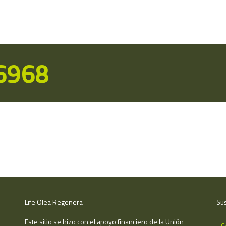
16968
Life Olea Regenera
Sus
Este sitio se hizo con el apoyo financiero de la Unión