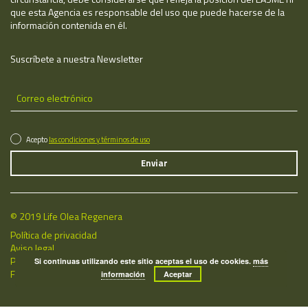
que esta Agencia es responsable del uso que puede hacerse de la
información contenida en él.
Suscríbete a nuestra Newsletter
Acepto
las condiciones y términos de uso
© 2019 Life Olea Regenera
Política de privacidad
Aviso legal
Política de cookies
Si continuas utilizando este sitio aceptas el uso de cookies.
más
Fecha de última actualización: 09/08/2026
información
Aceptar