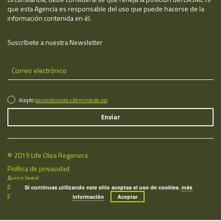
que esta Agencia es responsable del uso que puede hacerse de la
información contenida en él.
Suscríbete a nuestra Newsletter
Acepto
las condiciones y términos de uso
© 2019 Life Olea Regenera
Política de privacidad
Aviso legal
Política de cookies
Si continuas utilizando este sitio aceptas el uso de cookies.
más
Fecha de última actualización: 08/08/2026
información
Aceptar