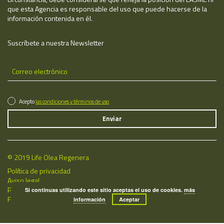
que esta Agencia es responsable del uso que puede hacerse de la
información contenida en él.
Suscríbete a nuestra Newsletter
Acepto
las condiciones y términos de uso
© 2019 Life Olea Regenera
Política de privacidad
Aviso legal
Política de cookies
Si continuas utilizando este sitio aceptas el uso de cookies.
más
Fecha de última actualización: 06/08/2026
información
Aceptar