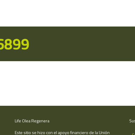
16899
Life Olea Regenera
Sus
Este sitio se hizo con el apoyo financiero de la Unión