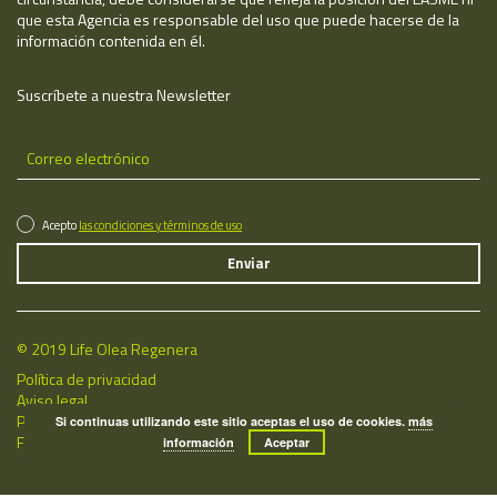
que esta Agencia es responsable del uso que puede hacerse de la
información contenida en él.
Suscríbete a nuestra Newsletter
Acepto
las condiciones y términos de uso
© 2019 Life Olea Regenera
Política de privacidad
Aviso legal
Política de cookies
Si continuas utilizando este sitio aceptas el uso de cookies.
más
Fecha de última actualización: 08/08/2026
información
Aceptar