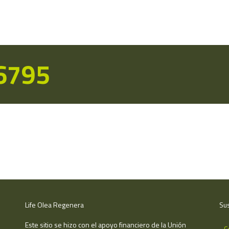
16795
Life Olea Regenera
Sus
Este sitio se hizo con el apoyo financiero de la Unión