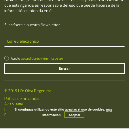
que esta Agencia es responsable del uso que puede hacerse de la
información contenida en él.
Suscríbete a nuestra Newsletter
Acepto
las condiciones y términos de uso
© 2019 Life Olea Regenera
Política de privacidad
Aviso legal
Política de cookies
Si continuas utilizando este sitio aceptas el uso de cookies.
más
Fecha de última actualización: 08/08/2026
información
Aceptar