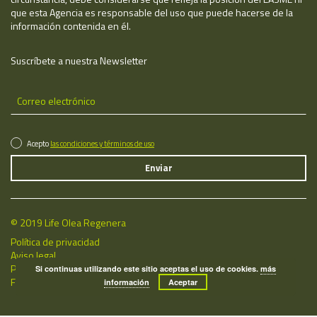
que esta Agencia es responsable del uso que puede hacerse de la
información contenida en él.
Suscríbete a nuestra Newsletter
Acepto
las condiciones y términos de uso
© 2019 Life Olea Regenera
Política de privacidad
Aviso legal
Política de cookies
Si continuas utilizando este sitio aceptas el uso de cookies.
más
Fecha de última actualización: 09/08/2026
información
Aceptar