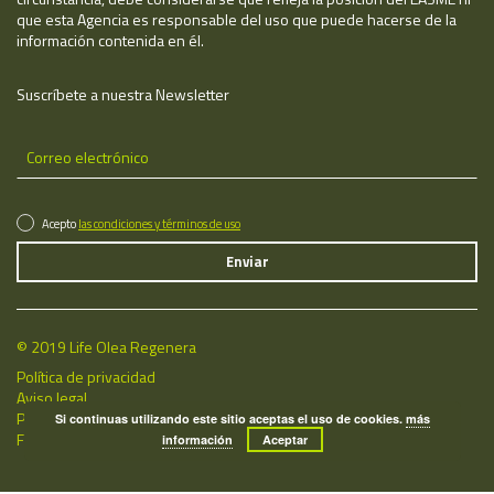
que esta Agencia es responsable del uso que puede hacerse de la
información contenida en él.
Suscríbete a nuestra Newsletter
Acepto
las condiciones y términos de uso
© 2019 Life Olea Regenera
Política de privacidad
Aviso legal
Política de cookies
Si continuas utilizando este sitio aceptas el uso de cookies.
más
Fecha de última actualización: 07/08/2026
información
Aceptar