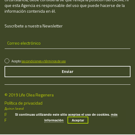
que esta Agencia es responsable del uso que puede hacerse de la
información contenida en él.
Suscríbete a nuestra Newsletter
Acepto
las condiciones y términos de uso
© 2019 Life Olea Regenera
Política de privacidad
Aviso legal
Política de cookies
Si continuas utilizando este sitio aceptas el uso de cookies.
más
Fecha de última actualización: 07/08/2026
información
Aceptar