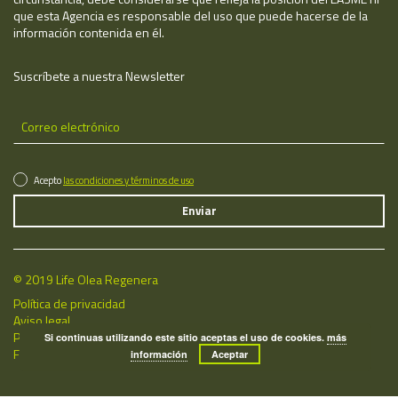
que esta Agencia es responsable del uso que puede hacerse de la
información contenida en él.
Suscríbete a nuestra Newsletter
Acepto
las condiciones y términos de uso
© 2019 Life Olea Regenera
Política de privacidad
Aviso legal
Política de cookies
Si continuas utilizando este sitio aceptas el uso de cookies.
más
Fecha de última actualización: 07/08/2026
información
Aceptar