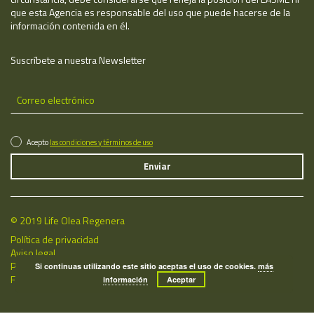
que esta Agencia es responsable del uso que puede hacerse de la
información contenida en él.
Suscríbete a nuestra Newsletter
Acepto
las condiciones y términos de uso
© 2019 Life Olea Regenera
Política de privacidad
Aviso legal
Política de cookies
Si continuas utilizando este sitio aceptas el uso de cookies.
más
Fecha de última actualización: 06/08/2026
información
Aceptar