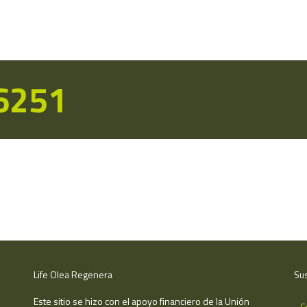
16251
Life Olea Regenera
Sus
Este sitio se hizo con el apoyo financiero de la Unión