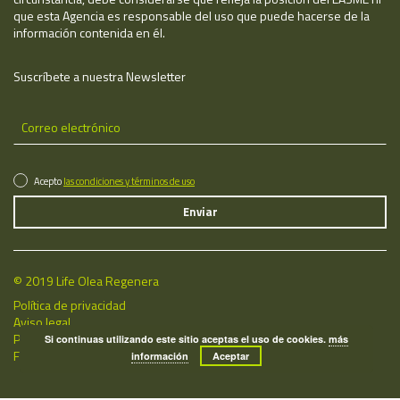
que esta Agencia es responsable del uso que puede hacerse de la
información contenida en él.
Suscríbete a nuestra Newsletter
Acepto
las condiciones y términos de uso
© 2019 Life Olea Regenera
Política de privacidad
Aviso legal
Política de cookies
Si continuas utilizando este sitio aceptas el uso de cookies.
más
Fecha de última actualización: 06/08/2026
información
Aceptar