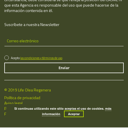
que esta Agencia es responsable del uso que puede hacerse de la
información contenida en él.
Suscríbete a nuestra Newsletter
Acepto
las condiciones y términos de uso
© 2019 Life Olea Regenera
Política de privacidad
Aviso legal
Política de cookies
Si continuas utilizando este sitio aceptas el uso de cookies.
más
Fecha de última actualización: 07/08/2026
información
Aceptar