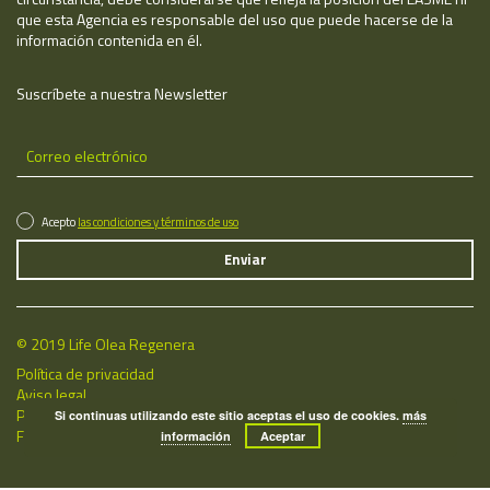
que esta Agencia es responsable del uso que puede hacerse de la
información contenida en él.
Suscríbete a nuestra Newsletter
Acepto
las condiciones y términos de uso
© 2019 Life Olea Regenera
Política de privacidad
Aviso legal
Política de cookies
Si continuas utilizando este sitio aceptas el uso de cookies.
más
Fecha de última actualización: 06/08/2026
información
Aceptar