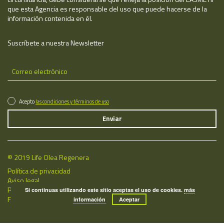
que esta Agencia es responsable del uso que puede hacerse de la
información contenida en él.
Suscríbete a nuestra Newsletter
Acepto
las condiciones y términos de uso
© 2019 Life Olea Regenera
Política de privacidad
Aviso legal
Política de cookies
Si continuas utilizando este sitio aceptas el uso de cookies.
más
Fecha de última actualización: 07/08/2026
información
Aceptar