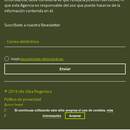
que esta Agencia es responsable del uso que puede hacerse de la
información contenida en él.
Suscríbete a nuestra Newsletter
Acepto
las condiciones y términos de uso
© 2019 Life Olea Regenera
Política de privacidad
Aviso legal
Política de cookies
Si continuas utilizando este sitio aceptas el uso de cookies.
más
Fecha de última actualización: 09/08/2026
información
Aceptar