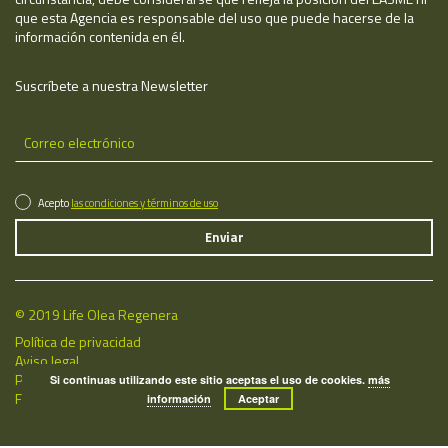
que esta Agencia es responsable del uso que puede hacerse de la
información contenida en él.
Suscríbete a nuestra Newsletter
Acepto
las condiciones y términos de uso
© 2019 Life Olea Regenera
Política de privacidad
Aviso legal
Política de cookies
Si continuas utilizando este sitio aceptas el uso de cookies.
más
Fecha de última actualización: 06/08/2026
información
Aceptar