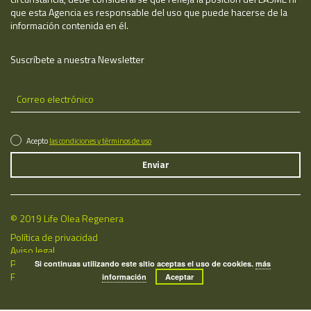
que esta Agencia es responsable del uso que puede hacerse de la
información contenida en él.
Suscríbete a nuestra Newsletter
Acepto
las condiciones y términos de uso
© 2019 Life Olea Regenera
Política de privacidad
Aviso legal
Política de cookies
Si continuas utilizando este sitio aceptas el uso de cookies.
más
Fecha de última actualización: 06/08/2026
información
Aceptar