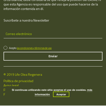
que esta Agencia es responsable del uso que puede hacerse de la
información contenida en él.
Suscríbete a nuestra Newsletter
Acepto
las condiciones y términos de uso
© 2019 Life Olea Regenera
Política de privacidad
Aviso legal
Política de cookies
Si continuas utilizando este sitio aceptas el uso de cookies.
más
Fecha de última actualización: 06/08/2026
información
Aceptar