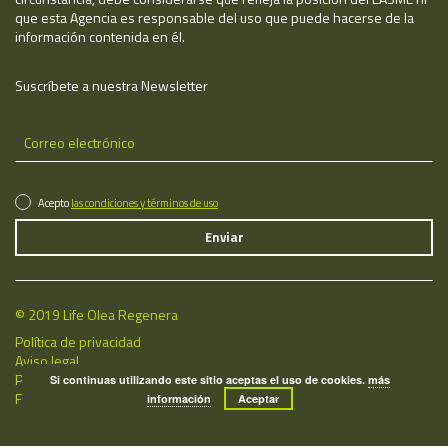
que esta Agencia es responsable del uso que puede hacerse de la
información contenida en él.
Suscríbete a nuestra Newsletter
Acepto
las condiciones y términos de uso
© 2019 Life Olea Regenera
Política de privacidad
Aviso legal
Política de cookies
Si continuas utilizando este sitio aceptas el uso de cookies.
más
Fecha de última actualización: 07/08/2026
información
Aceptar