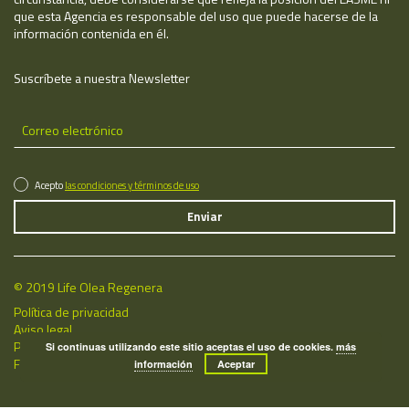
que esta Agencia es responsable del uso que puede hacerse de la
información contenida en él.
Suscríbete a nuestra Newsletter
Acepto
las condiciones y términos de uso
© 2019 Life Olea Regenera
Política de privacidad
Aviso legal
Política de cookies
Si continuas utilizando este sitio aceptas el uso de cookies.
más
Fecha de última actualización: 07/08/2026
información
Aceptar