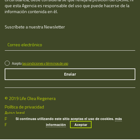
que esta Agencia es responsable del uso que puede hacerse de la
información contenida en él.
Suscríbete a nuestra Newsletter
Acepto
las condiciones y términos de uso
© 2019 Life Olea Regenera
Política de privacidad
Aviso legal
Política de cookies
Si continuas utilizando este sitio aceptas el uso de cookies.
más
Fecha de última actualización: 08/08/2026
información
Aceptar