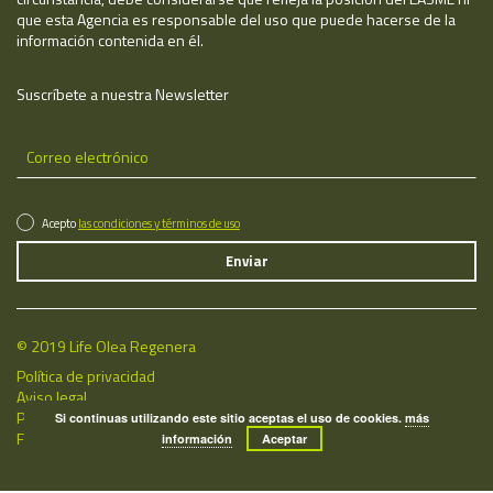
que esta Agencia es responsable del uso que puede hacerse de la
información contenida en él.
Suscríbete a nuestra Newsletter
Acepto
las condiciones y términos de uso
© 2019 Life Olea Regenera
Política de privacidad
Aviso legal
Política de cookies
Si continuas utilizando este sitio aceptas el uso de cookies.
más
Fecha de última actualización: 09/08/2026
información
Aceptar