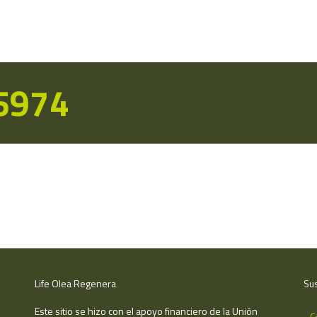
15974
Life Olea Regenera
Sus
Este sitio se hizo con el apoyo financiero de la Unión