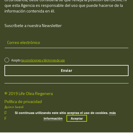
que esta Agencia es responsable del uso que puede hacerse de la
información contenida en él.
Suscríbete a nuestra Newsletter
Acepto
las condiciones y términos de uso
© 2019 Life Olea Regenera
Política de privacidad
Aviso legal
Política de cookies
Si continuas utilizando este sitio aceptas el uso de cookies.
más
Fecha de última actualización: 06/08/2026
información
Aceptar