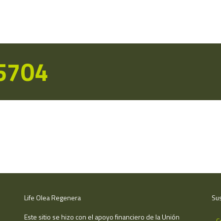
15704
Life Olea Regenera
Sus
Este sitio se hizo con el apoyo financiero de la Unión