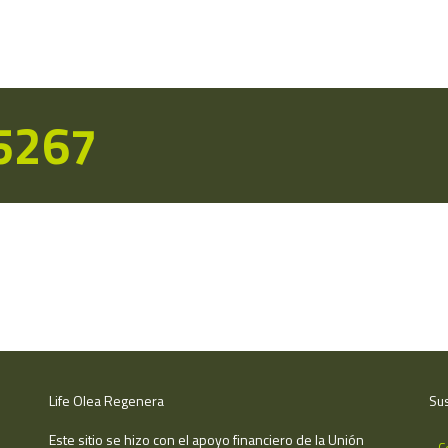
15267
Life Olea Regenera
Sus
Este sitio se hizo con el apoyo financiero de la Unión