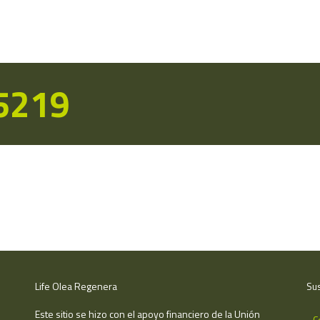
15219
Life Olea Regenera
Sus
Este sitio se hizo con el apoyo financiero de la Unión