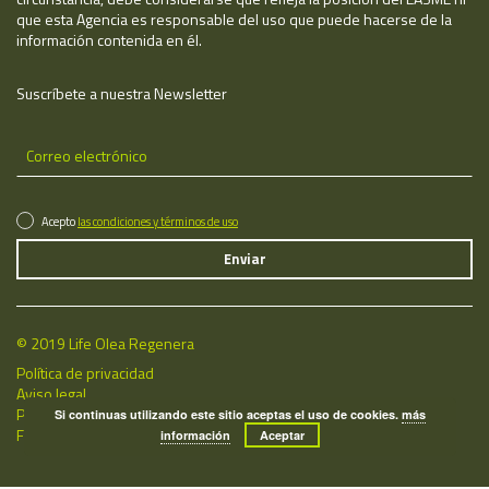
que esta Agencia es responsable del uso que puede hacerse de la
información contenida en él.
Suscríbete a nuestra Newsletter
Acepto
las condiciones y términos de uso
© 2019 Life Olea Regenera
Política de privacidad
Aviso legal
Política de cookies
Si continuas utilizando este sitio aceptas el uso de cookies.
más
Fecha de última actualización: 08/08/2026
información
Aceptar