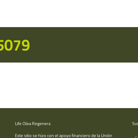
15079
Life Olea Regenera
Sus
Este sitio se hizo con el apoyo financiero de la Unión