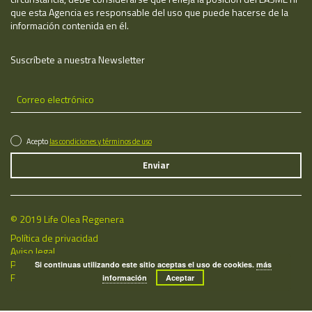
que esta Agencia es responsable del uso que puede hacerse de la
información contenida en él.
Suscríbete a nuestra Newsletter
Acepto
las condiciones y términos de uso
© 2019 Life Olea Regenera
Política de privacidad
Aviso legal
Política de cookies
Si continuas utilizando este sitio aceptas el uso de cookies.
más
Fecha de última actualización: 08/08/2026
información
Aceptar