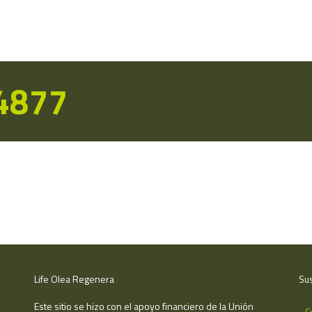
14877
Life Olea Regenera
Sus
Este sitio se hizo con el apoyo financiero de la Unión