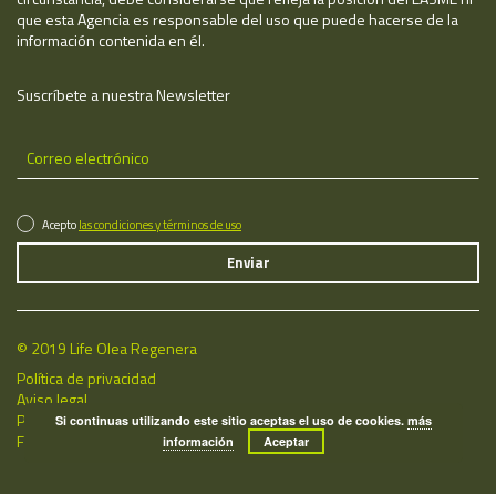
que esta Agencia es responsable del uso que puede hacerse de la
información contenida en él.
Suscríbete a nuestra Newsletter
Acepto
las condiciones y términos de uso
© 2019 Life Olea Regenera
Política de privacidad
Aviso legal
Política de cookies
Si continuas utilizando este sitio aceptas el uso de cookies.
más
Fecha de última actualización: 08/08/2026
información
Aceptar