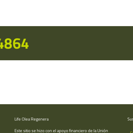
14864
Life Olea Regenera
Sus
Este sitio se hizo con el apoyo financiero de la Unión