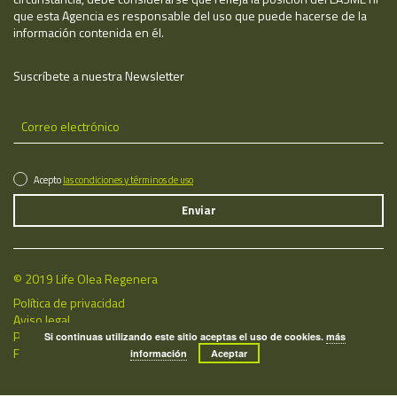
que esta Agencia es responsable del uso que puede hacerse de la
información contenida en él.
Suscríbete a nuestra Newsletter
Acepto
las condiciones y términos de uso
© 2019 Life Olea Regenera
Política de privacidad
Aviso legal
Política de cookies
Si continuas utilizando este sitio aceptas el uso de cookies.
más
Fecha de última actualización: 08/08/2026
información
Aceptar