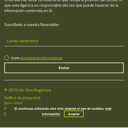
que esta Agencia es responsable del uso que puede hacerse de la
información contenida en él.
Suscríbete a nuestra Newsletter
Acepto
las condiciones y términos de uso
© 2019 Life Olea Regenera
Política de privacidad
Aviso legal
Política de cookies
Si continuas utilizando este sitio aceptas el uso de cookies.
más
Fecha de última actualización: 07/08/2026
información
Aceptar