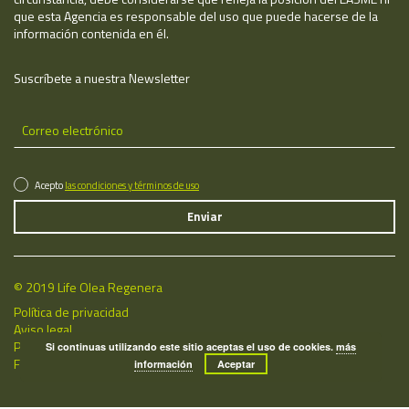
que esta Agencia es responsable del uso que puede hacerse de la
información contenida en él.
Suscríbete a nuestra Newsletter
Acepto
las condiciones y términos de uso
© 2019 Life Olea Regenera
Política de privacidad
Aviso legal
Política de cookies
Si continuas utilizando este sitio aceptas el uso de cookies.
más
Fecha de última actualización: 08/08/2026
información
Aceptar