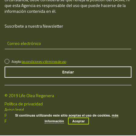
que esta Agencia es responsable del uso que puede hacerse de la
información contenida en él.
Suscríbete a nuestra Newsletter
Acepto
las condiciones y términos de uso
© 2019 Life Olea Regenera
Política de privacidad
Aviso legal
Política de cookies
Si continuas utilizando este sitio aceptas el uso de cookies.
más
Fecha de última actualización: 08/08/2026
información
Aceptar