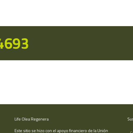
14693
Life Olea Regenera
Sus
Este sitio se hizo con el apoyo financiero de la Unión